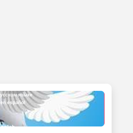
English
en français
русском языке
 en español
English
en français