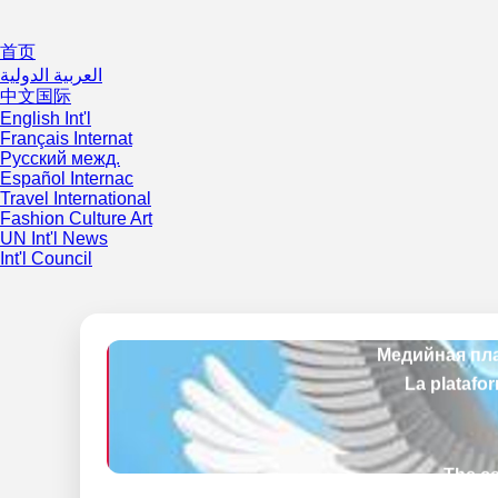
首页
العربية الدولية
中文国际
English Int'l
Français Internat
Русский межд.
Español Internac
Travel International
Fashion Culture Art
UN Int'l News
Int'l Council
The ce
La platefo
Медийная пла
La platafo
The ce
La platefo