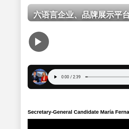
Медийная пла
六语言企业、品牌展示平
La platafo
Secretary-General Candidate María Fern