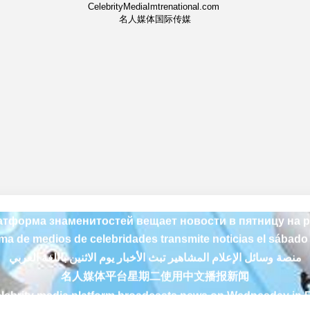
CelebrityMediaImtrenational.com
名人媒体国际传媒
منصة وسائل الإعلام المشاهير تبث الأخبار يوم الاثنين باللغة العربي
名人媒体平台星期二使用中文播报新闻
lebrity media platform broadcasts news on Wednesday in 
rme médiatique des célébrités diffuse les nouvelles le jeudi 
тформа знаменитостей вещает новости в пятницу на 
rma de medios de celebridades transmite noticias el sábado
منصة وسائل الإعلام المشاهير تبث الأخبار يوم الاثنين باللغة العربي
名人媒体平台星期二使用中文播报新闻
lebrity media platform broadcasts news on Wednesday in 
rme médiatique des célébrités diffuse les nouvelles le jeudi 