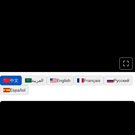
⛶
中文
العربية
English
Français
Русский
Español
▶