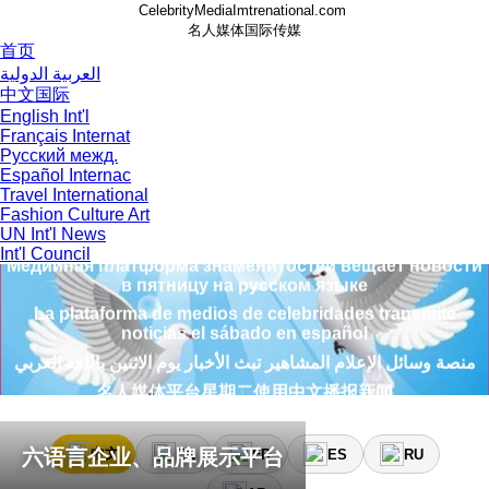
CelebrityMediaImtrenational.com
名人媒体国际传媒
首页
العربية الدولية
中文国际
منصة وسائل الإعلام المشاهير تبث الأخبار يوم الاثنين باللغة العربي
English Int'l
名人媒体平台星期二使用中文播报新闻
Français Internat
Русский межд.
The celebrity media platform broadcasts news on
Español Internac
Wednesday in English
Travel International
La plateforme médiatique des célébrités diffuse les
Fashion Culture Art
nouvelles le jeudi en français
UN Int'l News
Медийная платформа знаменитостей вещает новости
Int'l Council
в пятницу на русском языке
La plataforma de medios de celebridades transmite
noticias el sábado en español
منصة وسائل الإعلام المشاهير تبث الأخبار يوم الاثنين باللغة العربي
名人媒体平台星期二使用中文播报新闻
The celebrity media platform broadcasts news on
Wednesday in English
六语言企业、品牌展示平台
中文
EN
FR
ES
RU
La plateforme médiatique des célébrités diffuse les
nouvelles le jeudi en français