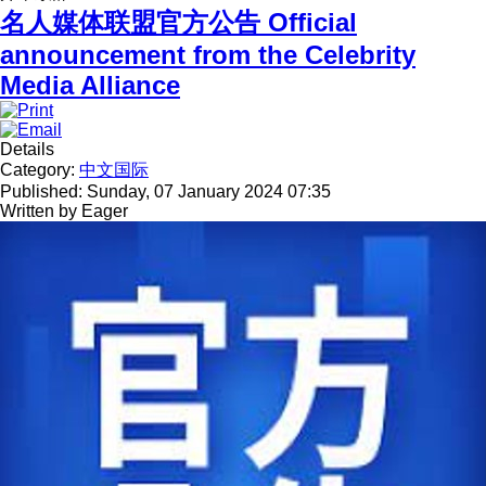
名人媒体联盟官方公告 Official
announcement from the Celebrity
Media Alliance
Details
Category:
中文国际
Published: Sunday, 07 January 2024 07:35
Written by
Eager