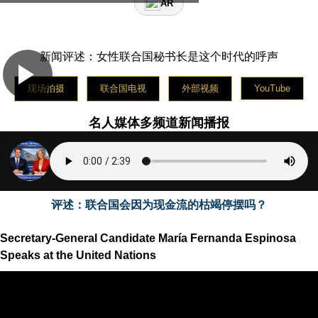
AR
Медийная платформа знаменитостей вещает новости
в пятницу на русском языке
La plataforma de medios de celebridades transmite
noticias el sábado en español
新闻评述：女性联合国秘书长是这个时代的呼声
现场拍摄
联合国电视
外部视频
YouTube
名人媒体多频道新闻播报
评述：联合国会因为现金流的枯竭停摆吗？
Secretary-General Candidate María Fernanda Espinosa
Speaks at the United Nations