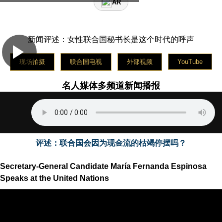
名人媒体平台星期二使用中文播报新闻
AR
The celebrity media platform broadcasts news on
Wednesday in English
La plateforme médiatique des célébrités diffuse les
新闻评述：女性联合国秘书长是这个时代的呼声
nouvelles le jeudi en français
Медийная платформа знаменитостей вещает новости
现场拍摄
联合国电视
外部视频
YouTube
в пятницу на русском языке
La plataforma de medios de celebridades transmite
名人媒体多频道新闻播报
noticias el sábado en español
评述：联合国会因为现金流的枯竭停摆吗？
Secretary-General Candidate María Fernanda Espinosa
Speaks at the United Nations