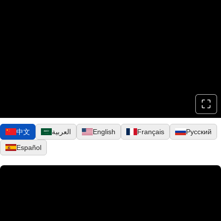
⛶
▶
中文
العربية
English
Français
Русский
Español