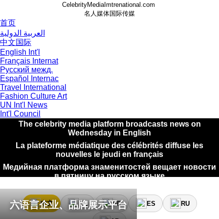
CelebrityMediaImtrenational.com
名人媒体国际传媒
首页
العربية الدولية
中文国际
English Int'l
Français Internat
Русский межд.
Español Internac
Travel International
منصة وسائل الإعلام المشاهير تبث الأخبار يوم الاثنين باللغة العربي
Fashion Culture Art
UN Int'l News
名人媒体平台星期二使用中文播报新闻
Int'l Council
The celebrity media platform broadcasts news on
Wednesday in English
La plateforme médiatique des célébrités diffuse les
nouvelles le jeudi en français
Медийная платформа знаменитостей вещает новости
в пятницу на русском языке
La plataforma de medios de celebridades transmite
noticias el sábado en español
六语言企业、品牌展示平台
中文
EN
FR
ES
RU
منصة وسائل الإعلام المشاهير تبث الأخبار يوم الاثنين باللغة العربي