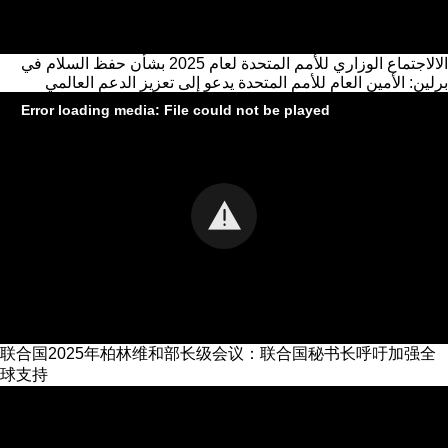
الالاجتماع الوزاري للأمم المتحدة لعام 2025 بشأن حفظ السلام في
برلين: الأمين العام للأمم المتحدة يدعو إلى تعزيز الدعم العالمي
Error loading media: File could not be played
联合国2025年柏林维和部长级会议：联合国秘书长呼吁加强全
球支持