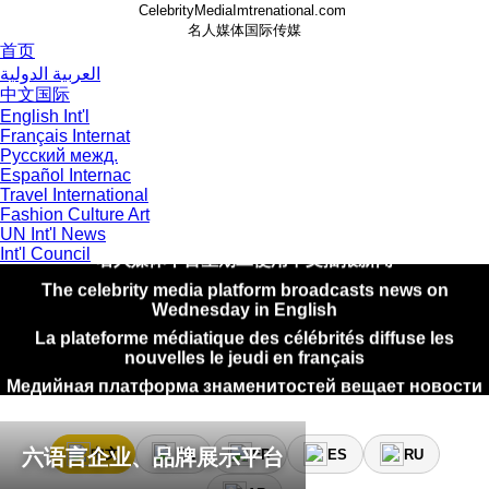
CelebrityMediaImtrenational.com
名人媒体国际传媒
首页
العربية الدولية
中文国际
English Int'l
Français Internat
Русский межд.
Español Internac
Travel International
Fashion Culture Art
منصة وسائل الإعلام المشاهير تبث الأخبار يوم الاثنين باللغة العربي
UN Int'l News
名人媒体平台星期二使用中文播报新闻
Int'l Council
The celebrity media platform broadcasts news on
Wednesday in English
La plateforme médiatique des célébrités diffuse les
nouvelles le jeudi en français
Медийная платформа знаменитостей вещает новости
в пятницу на русском языке
La plataforma de medios de celebridades transmite
noticias el sábado en español
六语言企业、品牌展示平台
中文
EN
FR
ES
RU
منصة وسائل الإعلام المشاهير تبث الأخبار يوم الاثنين باللغة العربي