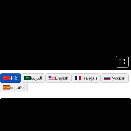
⛶
▶
中文
العربية
English
Français
Русский
Español