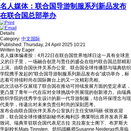
名人媒体：联合国导游制服系列新品发布
在联合国总部举办
Details
Category:
中文国际
Published: Thursday, 24 April 2025 10:21
Written by
Eager
名人媒体编者按：4月22日在联合国世界地球日这一具有全球意
义的日子里，一场融合创意与责任的盛会在纽约联合国总部精彩
上演。由联合国伙伴关系办公室、联合国全球传播部与瑞典纺织
学院携手发起的“联合国导游制服系列新品发布会”成功举办，标
志着可持续时尚在国际舞台上的又一次精彩亮相。
此次活动不仅展现了联合国在推动可持续发展方面的坚定承诺，
更凸显了青年一代在应对全球挑战中所展现的创新潜力。由瑞典
纺织学院的优秀学生设计的新一代导游制服，结合环保理念与现
代美学，传递出对未来负责任时尚的深刻思考。
发布会由联合国伙伴关系办公室执行主任安纳玛丽·侯致欢迎
辞，联合国全球传播部副秘书长梅利莎·弗莱明出席并发表开幕
致词。瑞典常驻联合国代表尼古拉·克拉塞女士阁下、布罗斯大
学副校长Mats Tinnsten、纺织战略师Susanne Neideras也亲临