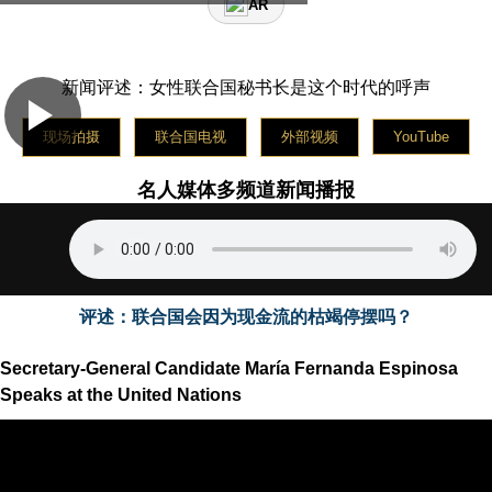
AR
名人媒体平台星期二使用中文播报新闻
The celebrity media platform broadcasts news on
Wednesday in English
新闻评述：女性联合国秘书长是这个时代的呼声
La plateforme médiatique des célébrités diffuse les
nouvelles le jeudi en français
现场拍摄
联合国电视
外部视频
YouTube
Медийная платформа знаменитостей вещает новости
в пятницу на русском языке
名人媒体多频道新闻播报
La plataforma de medios de celebridades transmite
noticias el sábado en español
评述：联合国会因为现金流的枯竭停摆吗？
Secretary-General Candidate María Fernanda Espinosa
Speaks at the United Nations