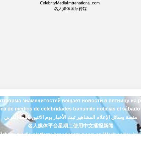
CelebrityMediaImtrenational.com
名人媒体国际传媒
منصة وسائل الإعلام المشاهير تبث الأخبار يوم الاثنين باللغة العربي
名人媒体平台星期二使用中文播报新闻
lebrity media platform broadcasts news on Wednesday in 
rme médiatique des célébrités diffuse les nouvelles le jeudi 
тформа знаменитостей вещает новости в пятницу на 
rma de medios de celebridades transmite noticias el sábado
منصة وسائل الإعلام المشاهير تبث الأخبار يوم الاثنين باللغة العربي
名人媒体平台星期二使用中文播报新闻
lebrity media platform broadcasts news on Wednesday in 
rme médiatique des célébrités diffuse les nouvelles le jeudi 