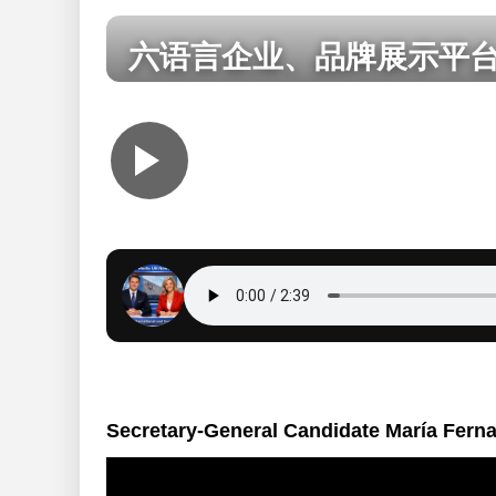
Медийная пла
六语言企业、品牌展示平
La platafo
Secretary-General Candidate María Fern