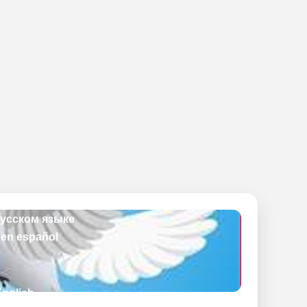
English
en français
русском языке
 en español
English
en français