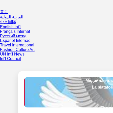
首页
العربية الدولية
中文国际
English Int'l
Français Internat
Русский межд.
Español Internac
Travel International
Fashion Culture Art
UN Int'l News
Int'l Council
The ce
La platefo
Медийная пла
La platafo
The ce
La platefo