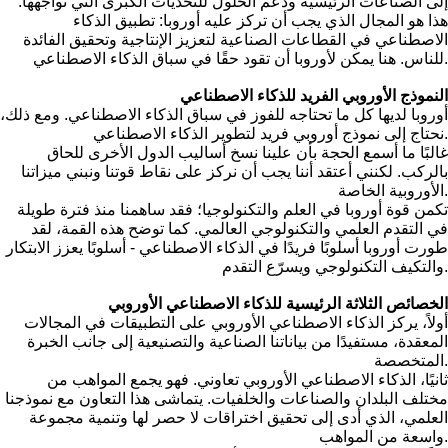
إلى الصناعات الرئيسية ودعم الحلول للتحديات الكبرى التي نواجهها.
هذا هو المجال الذي يجب أن تركز عليه أوروبا: تطبيق الذكاء
الاصطناعي في القطاعات الصناعية لتعزيز الإنتاجية وتحقيق الفائدة
للناس. هنا يمكن لأوروبا أن تقود حقًا في سباق الذكاء الاصطناعي.
النموذج الأوروبي الفريد للذكاء الاصطناعي
أوروبا لديها كل ما تحتاجه للفوز في سباق الذكاء الاصطناعي. ومع ذلك،
نحتاج إلى نموذج أوروبي فريد لتطوير الذكاء الاصطناعي.
غالبًا ما أسمع الحجة بأن علينا نسخ أساليب الدول الأخرى للحاق
بالركب. لكنني أعتقد أننا يجب أن نركز على نقاط قوتنا ونبني ميزاتنا
الأوروبية الخاصة.
تكمن قوة أوروبا في العلم والتكنولوجيا؛ فقد ساهمنا منذ فترة طويلة
في التقدم العلمي والتكنولوجي العالمي. كما توضح هذه القمة، لقد
طورت أوروبا أسلوبًا فريدًا في الذكاء الاصطناعي - أسلوبًا يعزز الابتكار
والتكيف التكنولوجي ويسرّع التقدم.
الخصائص الثلاثة الرئيسية للذكاء الاصطناعي الأوروبي
أولاً، يركز الذكاء الاصطناعي الأوروبي على التطبيقات في المجالات
المعقدة، مستفيدًا من بياناتنا الصناعية والتصنيعية إلى جانب الخبرة
المتخصصة.
ثانيًا، الذكاء الاصطناعي الأوروبي تعاوني. فهو يجمع المواهب من
مختلف البلدان والصناعات والخلفيات. يتماشى هذا التعاون مع نموذجنا
العلمي، الذي أدى إلى تحقيق اختراقات لا حصر لها وتنمية مجموعة
واسعة من المواهب.