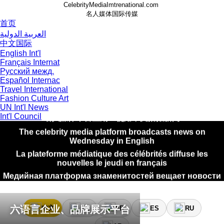
CelebrityMediaImtrenational.com
名人媒体国际传媒
首页
العربية الدولية
中文国际
English Int'l
Français Internat
Русский межд.
Español Internac
Travel International
Fashion Culture Art
منصة وسائل الإعلام المشاهير تبث الأخبار يوم الاثنين باللغة العربي
UN Int'l News
名人媒体平台星期二使用中文播报新闻
Int'l Council
The celebrity media platform broadcasts news on
Wednesday in English
La plateforme médiatique des célébrités diffuse les
nouvelles le jeudi en français
Медийная платформа знаменитостей вещает новости
в пятницу на русском языке
La plataforma de medios de celebridades transmite
noticias el sábado en español
六语言企业、品牌展示平台
中文
EN
FR
ES
RU
منصة وسائل الإعلام المشاهير تبث الأخبار يوم الاثنين باللغة العربي