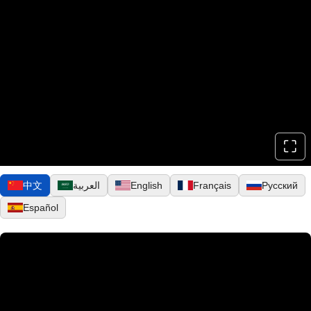
⛶
▶
Русский
Français
English
العربية
中文
Español