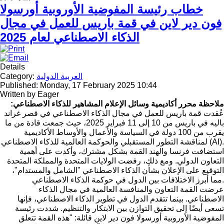
خطاب رئيسة المفوضية الأوروبية أورسولا
فون دير لاين في قمة باريس للعمل في مجال
الذكاء الاصطناعي لعام 2025
Details
العربية الدولية
Category:
Published: Monday, 17 February 2025 10:44
Written by
Eager
ملاحظة محرر أكاديمية وسائل الإعلام المشاهير للذكاء الاصطناعي:
عُقدت قمة باريس للعمل في مجال الذكاء الاصطناعي في قصر غراند
باليه في باريس من 10 إلى 11 فبراير 2025، حيث جمعت قادة من ما
يقرب من 100 دولة في السياسة والأعمال والأوساط الأكاديمية
لمناقشة التطور المستقبلي والحوكمة العالمية للذكاء الاصطناعي (AI).
استضافت فرنسا والهند القمة بشكل مشترك، وأكدت على أهمية
التعاون الدولي. ومع ذلك، رفضت الولايات المتحدة والمملكة المتحدة
التوقيع على الإعلان بشأن الذكاء الاصطناعي "الشامل والمستدام"،
مما أبرز الاختلافات بين الدول في حوكمة الذكاء الاصطناعي.
عرضت القمة التعاون والمنافسة العالمية في مجال الذكاء
الاصطناعي. بينما تتقدم الدول في تطوير الذكاء الاصطناعي، فإنها
تسعى أيضًا إلى تحقيق التوازن بين الابتكار والتنظيم. شددت رئيسة
المفوضية الأوروبية أورسولا فون دير لاين قائلة: "هذه القمة تتعلق