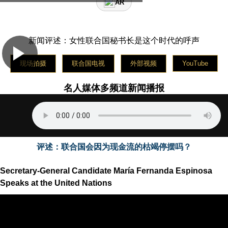
AR
名人媒体平台星期二使用中文播报新闻
The celebrity media platform broadcasts news on
Wednesday in English
新闻评述：女性联合国秘书长是这个时代的呼声
La plateforme médiatique des célébrités diffuse les
nouvelles le jeudi en français
现场拍摄
联合国电视
外部视频
YouTube
Медийная платформа знаменитостей вещает новости
в пятницу на русском языке
La plataforma de medios de celebridades transmite
名人媒体多频道新闻播报
noticias el sábado en español
评述：联合国会因为现金流的枯竭停摆吗？
Secretary-General Candidate María Fernanda Espinosa
Speaks at the United Nations