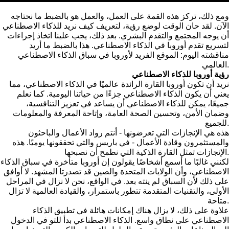
ومع ذلك، تركز هذه القمة على العمل، والعمل هو بالضبط ما نحتاجه
الآن. لقد حان الوقت لوضع رؤية، لتعريف كيف نريد للذكاء الاصطناعي
أن يوجه المجتمع والتقدم البشري. بعد ذلك، يجب علينا اتخاذ إجراءات
لتسريع تقدم أوروبا في الذكاء الاصطناعي. هذا بالضبط ما أريد
مناقشته اليوم: الموقع الفريد لأوروبا في سباق الذكاء الاصطناعي
العالمي.
رؤية أوروبا للذكاء الاصطناعي
نريد أن تكون أوروبا القارة الرائدة عالميًا في الذكاء الاصطناعي، مما
يعني أن يكون الذكاء الاصطناعي جزءًا من حياتنا اليومية. كما نعلم
جميعًا، يمكن للذكاء الاصطناعي أن يساعد في تعزيز التنافسية،
وضمان الأمن، وتحسين الصحة العامة، وإتاحة المعرفة والمعلومات
للجميع.
هذه هي الإنجازات التي تعرضونها - أنتم رواد الأعمال والباحثون
والمستثمرون وقادة الأعمال - في باريس والتي تحققونها يوميًا. هذه
الإنجازات تمثل القارة الذكية التي نطمح أن نصبحها.
لكنني غالبًا ما أسمع أشخاصًا يقولون إن أوروبا متأخرة في سباق الذكاء
الاصطناعي، وأن الولايات المتحدة والصين قد تصدرتا المشهد. لا أوافق
على ذلك لأن السباق لم ينته بعد. في الواقع، نحن لا نزال في المراحل
الأولى، والتقنيات المتقدمة تتطور باستمرار، والقيادة العالمية لا تزال
متاحة.
علاوة على ذلك، لا يزال هناك إمكانات هائلة في تطبيق الذكاء
الاصطناعي على نطاق واسع. الذكاء الاصطناعي بدأ للتو في الدخول